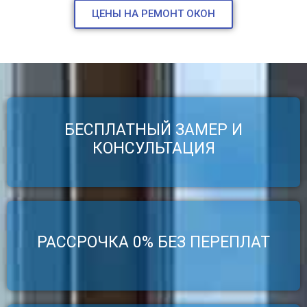
ЦЕНЫ НА РЕМОНТ ОКОН
БЕСПЛАТНЫЙ ЗАМЕР И
(097) 249-40-66
КОНСУЛЬТАЦИЯ
РАССРОЧКА 0% БЕЗ ПЕРЕПЛАТ
(097) 249-40-66