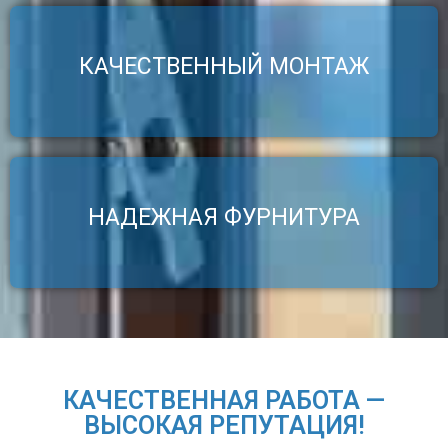
КАЧЕСТВЕННЫЙ МОНТАЖ
(097) 249-40-66
НАДЕЖНАЯ ФУРНИТУРА
(097) 249-40-66
КАЧЕСТВЕННАЯ РАБОТА —
ВЫСОКАЯ РЕПУТАЦИЯ!